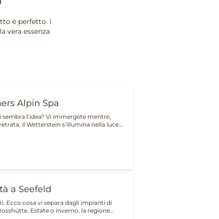
o
to è perfetto. I
la vera essenza
ers Alpin Spa
 sembra l’idea? Vi immergete mentre,
 vetrata, il Wetterstein s’illumina nella luce…
ità a Seefeld
i. Ecco cosa vi separa dagli impianti di
 Rosshütte. Estate o inverno, la regione…