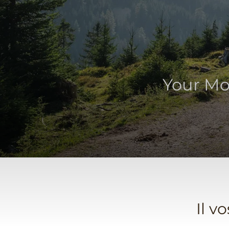
Your Mou
Il v