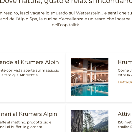
Dove natura, gusto e relax si incontran
un respiro, lasci vagare lo sguardo sul Wetterstein… e senti che tut
adri dell’Alpin Spa, la cucina d’eccellenza e un team che incarna 
dell’ospitalità.
tende al Krumers Alpin
Krum
te con vista aperta sul massiccio
Come vi
La famiglia Albrecht e il…
oltre la
Dettagli
linari al Krumers Alpin
Attiv
affè al mattino, prodotti bio e
150 metr
nali al buffet: la giornata…
risalita