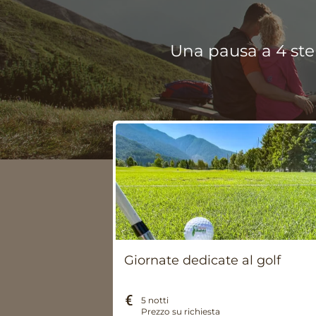
Una pausa a 4 stell
Giornate dedicate al golf
5 notti
Prezzo su richiesta