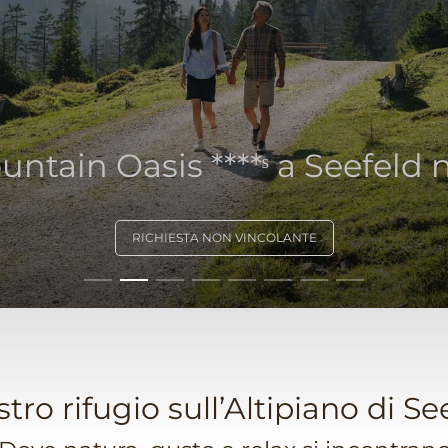
ntain Oasis ****ˢ a Seefeld n
RICHIESTA NON VINCOLANTE
ostro rifugio sull’Altipiano di Se